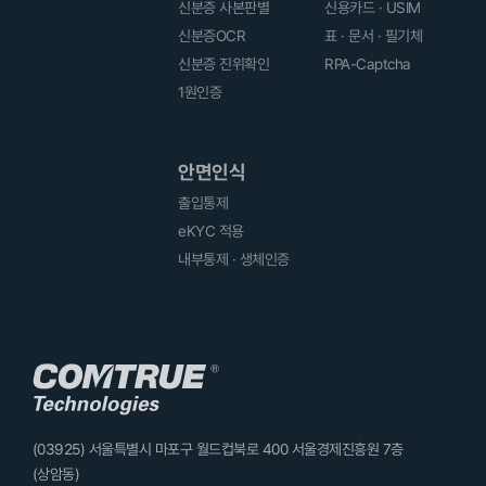
신분증 사본판별
신용카드 · USIM
신분증OCR
표 · 문서 · 필기체
신분증 진위확인
RPA-Captcha
1원인증
안면인식
출입통제
eKYC 적용
내부통제 · 생체인증
(03925) 서울특별시 마포구 월드컵북로 400 서울경제진흥원 7층
(상암동)