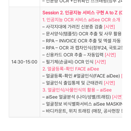
– 신분증 OCR +진위확인 스크래핑(정부 24, 
Session 2. 인공지능 서비스 구현 A to Z (OC
1. 인공지능 OCR 서비스 aiSee OCR 소개
– 사각지대에 가려진 신분증 검출
[시연]
– 문서양식(템플릿) OCR 추출 및 사무 활용
[시연
– RPA – INVOICE OCR 추출 및 엑셀 자동 입력
– RPA – OCR 과 캡차인식(정부24, 국토교
– 신용카드 OCR 추출 – 자동입력
[시연]
14:30-15:00
– 필기체(손글씨) OCR 인식
[시연]
2. 얼굴등록-확인 FACE aiDee
– 얼굴등록-확인 #얼굴인식(FACE aiDee)
[시연
– 얼굴인식 출입통제 및 근태관리
[시연]
3. 얼굴인식/사물인식의 활용 – aiSee
– aiSee 얼굴분석 (나이/성별/트래킹)
[시연]
– 얼굴정보 비식별화서비스 aiSee MASKING
[
– 바디카운트, 위치 트래킹 (매장, 공사현장 등)
[