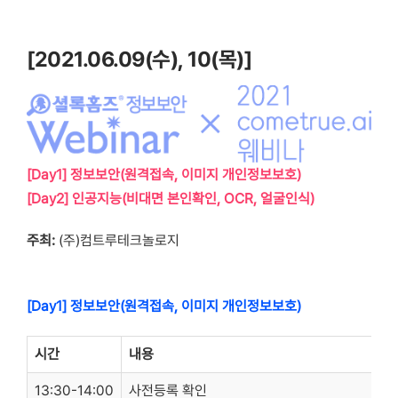
콘
텐
[2021.06.09(수), 10(목)]
츠
로
건
너
뛰
[Day1] 정보보안(원격접속, 이
미지 개인정보보호)
기
[Day2] 인공지능(비대면 본인확인, OCR,
얼굴인식)
주최:
(주)컴트루테크놀로지
⠀
[Day1] 정보보안(원격접속, 이미지 개인정보보호)
시간
내용
13:30-14:00
사전등록 확인