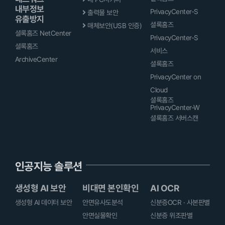
내부정보
PrivacyCenter-S
출력물 보안
유출방지
셜록홈즈
매체보안(USB 인증)
셜록홈즈 NetCenter
PrivacyCenter-S
셜록홈즈
서비스
ArchiveCenter
셜록홈즈
PrivacyCenter on
Cloud
셜록홈즈
PrivacyCenter-W
셜록홈즈 서버스캔
인공지능 솔루션
생성형 AI 보안
비대면 본인확인
AI OCR
생성형 AI 데이터 보안
안면유사도분석
신분증OCR · 사본판별
안면실물확인
신분증 위조판별