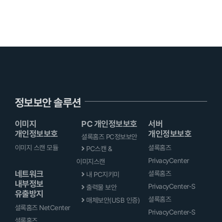
정보보안 솔루션
이미지
PC 개인정보보호
서버
개인정보보호
개인정보보호
셜록홈즈 PC정보보안
이미지 스캔 모듈
셜록홈즈
PC스캔 &
PrivacyCenter
이미지스캔
네트워크
셜록홈즈
내 PC지키미
내부정보
PrivacyCenter-S
출력물 보안
유출방지
셜록홈즈
매체보안(USB 인증)
셜록홈즈 NetCenter
PrivacyCenter-S
셜록홈즈