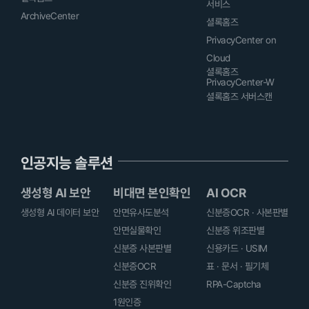
서비스
ArchiveCenter
셜록홈즈
PrivacyCenter on
Cloud
셜록홈즈
PrivacyCenter-W
셜록홈즈 서버스캔
인공지능 솔루션
생성형 AI 보안
비대면 본인확인
AI OCR
생성형 AI 데이터 보안
안면유사도분석
신분증OCR · 사본판별
안면실물확인
신분증 위조판별
신분증 사본판별
신용카드 · USIM
신분증OCR
표 · 문서 · 필기체
신분증 진위확인
RPA-Captcha
1원인증