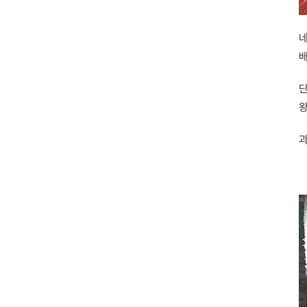
네
배
단
왕
과