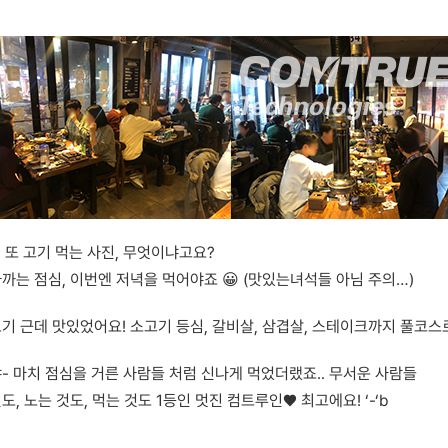
 또 고기 먹는 사진, 무엇이냐고요?
까는 점심, 이번엔 저녁을 먹어야죠 😀 (맛있는녀석들 아님 주의…)
기 근데 맛있었어요! 소고기 등심, 갈비살, 삼겹살, 스테이크까지 풀코스
- 마치 점심을 거른 사람들 처럼 신나게 먹었더랬죠.. 무서운 사람들
도, 노는 것도, 먹는 것도 1등인 멋진 컴트루인♥ 최고에요! ‘-‘b