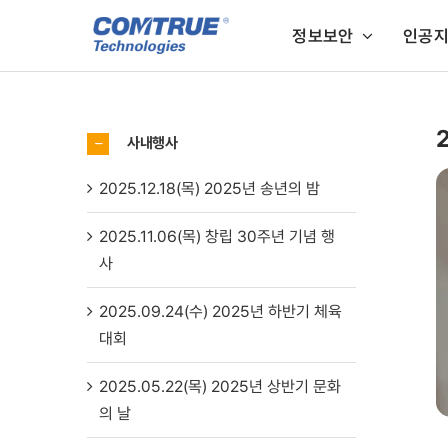
콘
정보보안
인공
텐
츠
인공지능+정보보안
인
로
건
인공지능 이미지스캔
사내행사
너
뛰
2025.12.18(목) 2025년 송년의 밤
기
2025.11.06(목) 창립 30주년 기념 행
사
2025.09.24(수) 2025년 하반기 체육
대회
2025.05.22(목) 2025년 상반기 문화
의 날