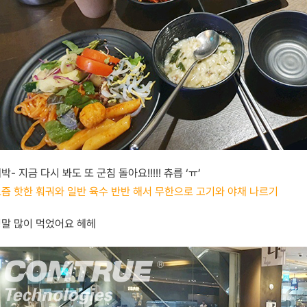
박- 지금 다시 봐도 또 군침 돌아요!!!!! 츄릅 ‘ㅠ’
즘 핫한 훠궈와 일반 육수 반반 해서 무한으로 고기와 야채 나르기
말 많이 먹었어요 헤헤