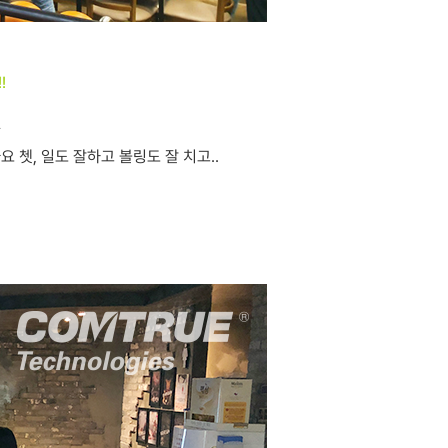
!
^
 쳇, 일도 잘하고 볼링도 잘 치고..