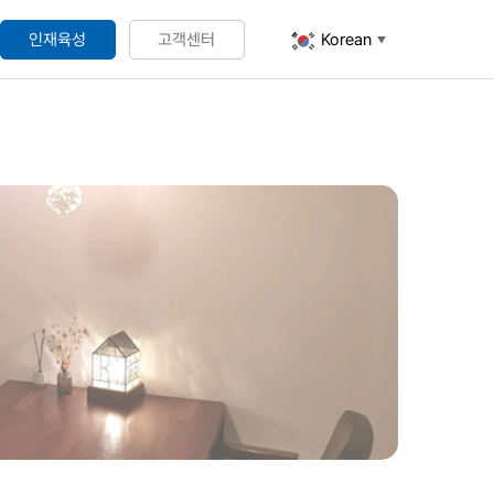
인재육성
고객센터
Korean
▼
네트워크 DLP
호
네트워크 DLP
Center
셜록홈즈 NetCenter
Center-S 웹스캔
셜록홈즈 ArchiveCenter
Center-S 서비스
on Cloud
-W