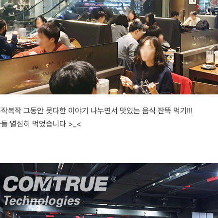
작복작 그동안 못다한 이야기 나누면서 맛있는 음식 잔뜩 먹기!!!
들 열심히 먹었습니다 >_<