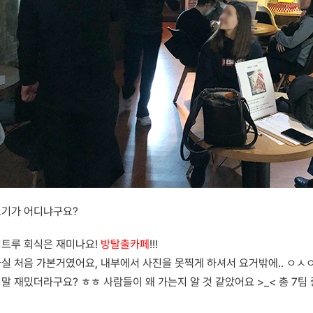
요기가 어디냐구요?
컴트루 회식은 재미나요!
방탈출카페
!!!
실 처음 가본거였어요, 내부에서 사진을 못찍게 하셔서 요거밖에.. ㅇㅅ
말 재밌더라구요? ㅎㅎ 사람들이 왜 가는지 알 것 같았어요 >_< 총 7팀