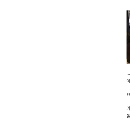
…
아
요
캬
일