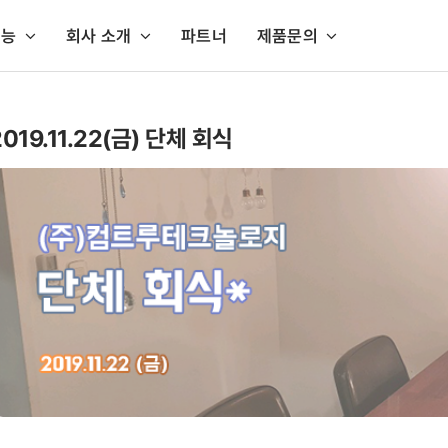
지능
회사 소개
파트너
제품문의
공지능 기반 솔루션
PC 개인정보보호
AI API 센터
서버 개인정보보호
생성형 AI 데이터 보안 솔루션
셜록홈즈 PC정보보안
AI API 센터 바로가기
홈페이지 개인정보보
2019.11.22(금) 단체 회식
생성형 AI 데이터 보안 Sphinx AI DLP
PC 스캔 & 이미지스캔
셜록홈즈 Privacy
비대면 본인확인
내PC지키미
셜록홈즈 Privacy
비대면 본인확인 eKYC aiDee
출력물보안
셜록홈즈 Privacy
AI OCR / 안면인식 솔루션
매체보안(USB인증)
PrivacyCenter 
인공지능 문자인식 aiSee OCR
PrivacyCenter
인공지능 안면인식 aiSee FACE
서버스캔