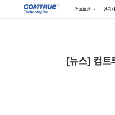
콘
정보보안
인공
텐
츠
인공지능+정보보안
인
로
건
인공지능 이미지스캔
너
뛰
기
[뉴스] 컴트