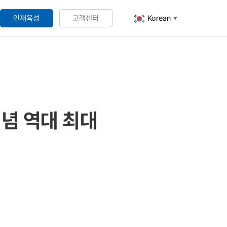
인재육성
고객센터
Korean
▼
네트워크 DLP
호
네트워크 DLP
Center
셜록홈즈 NetCenter
Center-S 웹스캔
셜록홈즈 ArchiveCenter
기념 역대 최대
Center-S 서비스
on Cloud
-W