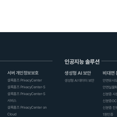
인공지능 솔루션
서버 개인정보보호
생성형 AI 보안
비대면
셜록홈즈 PrivacyCenter
생성형 AI 데이터 보안
안면유사
셜록홈즈 PrivacyCenter-S
안면실물
셜록홈즈 PrivacyCenter-S
신분증 사
서비스
신분증OC
셜록홈즈 PrivacyCenter on
신분증 진
Cloud
1원인증