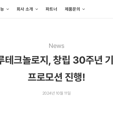
지능
회사 소개
파트너
제품문의
공지능 기반 솔루션
PC 개인정보보호
AI API 센터
서버 개인정보보호
생성형 AI 데이터 보안 솔루션
셜록홈즈 PC정보보안
AI API 센터 바로가기
홈페이지 개인정보보
생성형 AI 데이터 보안 Sphinx AI DLP
PC 스캔 & 이미지스캔
셜록홈즈 Privacy
News
비대면 본인확인
내PC지키미
셜록홈즈 Privacy
루테크놀로지, 창립 30주년 
비대면 본인확인 eKYC aiDee
출력물보안
셜록홈즈 Privacy
AI OCR / 안면인식 솔루션
매체보안(USB인증)
PrivacyCenter 
프로모션 진행!
인공지능 문자인식 aiSee OCR
PrivacyCenter
인공지능 안면인식 aiSee FACE
서버스캔
2024년 10월 11일