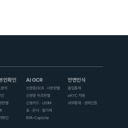
 본인확인
AI OCR
안면인식
도분석
신분증OCR · 사본판별
출입통제
확인
신분증 위조판별
eKYC 적용
본판별
신용카드 · USIM
내부통제 · 생체인증
R
표 · 문서 · 필기체
위확인
RPA-Captcha