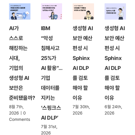
AI가
IBM
생성형 AI
생성형 AI
스스로
“악성
보안 예산
보안 예산
해킹하는
침해사고
편성 시
편성 시
시대,
25%가
Sphinx
Sphinx
기업의
AI 활용”…
AI DLP
AI DLP
생성형 AI
기업
를 검토
를 검토
보안은
데이터를
해야 할
해야 할
준비됐을까?
지키는
이유
이유
8월 7th,
7월 30th,
6월 24th,
‘스핑크스
2026
|
0
2026
2026
AI DLP’
Comments
7월 31st,
2026