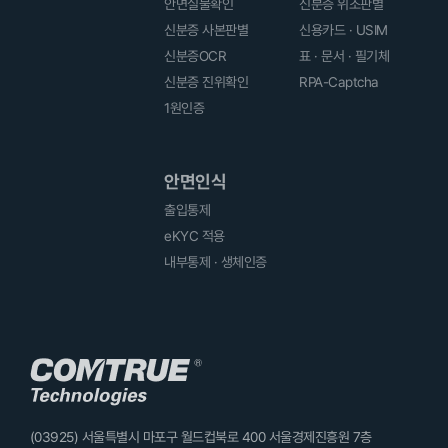
안면실물확인
신분증 위조판별
신분증 사본판별
신용카드 · USIM
신분증OCR
표 · 문서 · 필기체
신분증 진위확인
RPA-Captcha
1원인증
안면인식
출입통제
eKYC 적용
내부통제 · 생체인증
(03925) 서울특별시 마포구 월드컵북로 400 서울경제진흥원 7층