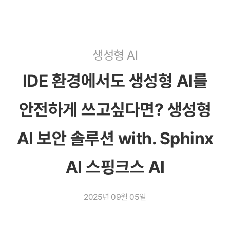
콘
텐
츠
로
생성형 AI
건
너
IDE 환경에서도 생성형 AI를
뛰
기
안전하게 쓰고싶다면? 생성형
AI 보안 솔루션 with. Sphinx
AI 스핑크스 AI
2025년 09월 05일