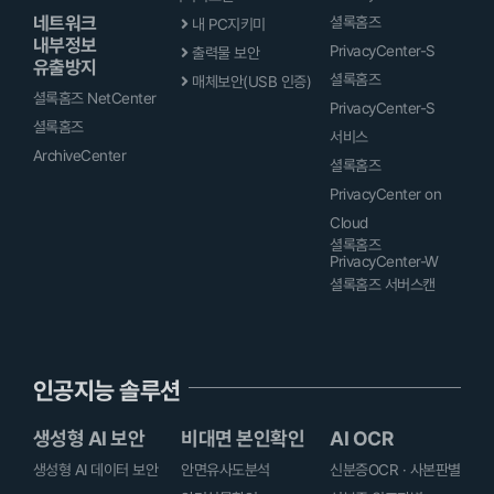
네트워크
셜록홈즈
내 PC지키미
내부정보
PrivacyCenter-S
출력물 보안
유출방지
셜록홈즈
매체보안(USB 인증)
셜록홈즈 NetCenter
PrivacyCenter-S
셜록홈즈
서비스
ArchiveCenter
셜록홈즈
PrivacyCenter on
Cloud
셜록홈즈
PrivacyCenter-W
셜록홈즈 서버스캔
인공지능 솔루션
생성형 AI 보안
비대면 본인확인
AI OCR
생성형 AI 데이터 보안
안면유사도분석
신분증OCR · 사본판별