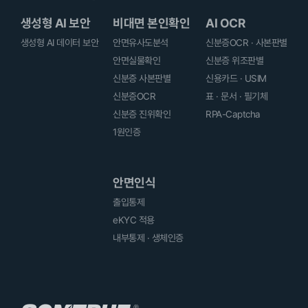
생성형 AI 보안
비대면 본인확인
AI OCR
생성형 AI 데이터 보안
안면유사도분석
신분증OCR · 사본판별
안면실물확인
신분증 위조판별
신분증 사본판별
신용카드 · USIM
신분증OCR
표 · 문서 · 필기체
신분증 진위확인
RPA-Captcha
1원인증
안면인식
출입통제
eKYC 적용
내부통제 · 생체인증