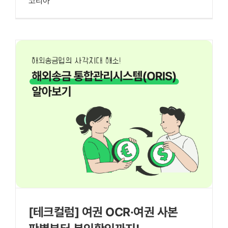
코리아
[테크컬럼] 여권 OCR·여권 사본